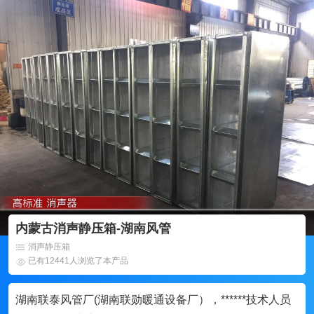
内蒙古消声静压箱-湖南风管
消声静压箱
已有12441人浏览了本产品
湖南联泰风管厂(湖南联勋暖通设备厂），******技术人员