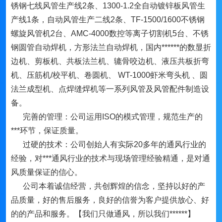
锈钢七线风管生产线2条、1300-1.2全自动镀锌板风管生
产线1条，自动风管生产二线2条、TF-1500/1600不锈钢
螺旋风管机2台、AMC-4000数控等离子切割机5台、不锈
钢圆管自动焊机，方形法兰自动焊机，国内******的数显折
边机、剪板机、共板法兰机、辘骨咬边机、液压共板折弯
机、压筋机/校平机、卷圆机、 WT-1000虾米弯头机 、圆
法兰成型机、点焊缝焊机等一系列风管及风管配件制造设
备。
完善的管理：公司运用ISO的模式管理，规范生产的
***环节，保证质量。
过硬的技术：公司创始人有实际20多年的通风行业的
经验，对***通风行业的技术与现场管理经验精通，是对通
风质量保证的信心。
公司本着诚信经营，共创辉煌的信念，坚持以好的产
品质量，好的售后服务，良好的信誉为客户提供放心、好
的的产品和服务。【我们只做通风，所以我们******】