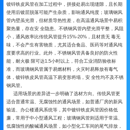
镀锌铁皮风管在加工过程中，拼接处易出现缝隙，且长期
使用后镀层脱落可能产生杂质，影响通风纯度；玻璃钢风
管内壁虽光滑，但材质导热性差，在高温通风场景中易积
聚热量，存在安 全隐患。不锈钢风管内壁光滑平整，风阻
小，通风效率比传统风管提升15%-20%，且材质无 毒无
味，不会产生有害物质，尤其适合食品、医药等对通风纯
度要求高的行业。此外，不锈钢风管具备良好的防火性
能，耐火极 限可达1.5小时以上，符合工业消防验收标
准，而玻璃钢风管属于易燃材料，火灾时易释放有毒气
体，镀锌铁皮风管高温下易变形坍塌，安 全性均不及不锈
钢风管。
适用场景的差异进一步明确了选材方向。传统风管更
适合普通常温、无腐蚀性的通风场景，如普通厂房的新风
输送、办公楼通风系统等，其中镀锌铁皮风管因价格低
廉，常用于中小型通风工程；玻璃钢风管则适用于常温、
低腐蚀性的酸碱通风场景，如小型化工车间的尾气排放，