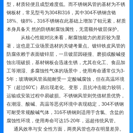
型，材质轻便且成型难度低。而不锈钢风管的基材为不锈
钢板材，常见型号为304和316，其中304不锈钢含铬
18%、镍8%，316不锈钢在此基础上增加了钼元素，材质
本身具备天 然的防锈耐腐蚀属性，无需额外镀层保护。
从核心性能对比来看，耐腐蚀能力的差距较为显
著，这也是工业场景选材的关键考量点。镀锌铁皮风管的
防腐依赖于表面镀锌层，一旦镀层因碰撞、磨损或酸碱侵
蚀出现破损，基材钢板会迅速生锈，尤其在化工、食品加
工等潮湿、多腐蚀性气体的场景中，使用寿命通常仅为3-
5年；玻璃钢风管虽能耐受一 定酸碱腐蚀，但在高温环境
下（超过60℃）易出现老化、变形，且抗冲击能力较弱，
运输或安装过程中易破损。不锈钢风管则凭借材质优势，
在潮湿、酸碱、高温等恶劣环境中表现稳定，304不锈钢
可耐受常规酸碱气体，316不锈钢则适用于含氯、含盐的
腐蚀性环境，使用寿命可达15-20年，远超传统风管。
通风效率与安 全性方面，两类风管也存在明显差异。