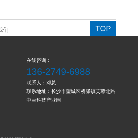
TOP
我们
在线咨询：
136-2749-6988
联系人：邓总
联系地址：长沙市望城区桥驿镇芙蓉北路
中巨科技产业园