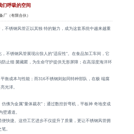
我们呼吸的空间
勋暖通设备厂（有限合伙）
，不锈钢风管正以其独 特的魅力，成为这套系统中越来越重
，不锈钢风管展现出惊人的"适应性"。在食品加工车间，它
构防止细 菌藏匿，为生命守护提供无形屏障；在高湿度海洋环
，平衡成本与性能；而316不锈钢则如同特种部队，在极 端腐
银亮光泽。
仿佛为金属"量体裁衣"；通过数控折弯机，平板神 奇地变成
内壁通道。
简便快捷。这些工艺进步不仅提升了质量，更让不锈钢风管拥
之笔。