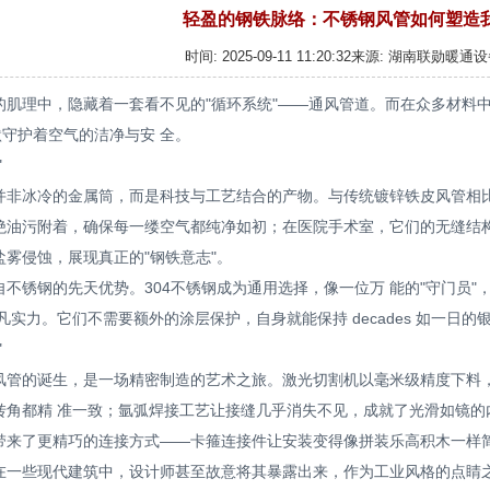
轻盈的钢铁脉络：不锈钢风管如何塑造
时间: 2025-09-11 11:20:32来源: 湖南联
理中，隐藏着一套看不见的"循环系统"——通风管道。而在众多材料中
默守护着空气的洁净与安 全。
"
并非冰冷的金属筒，而是科技与工艺结合的产物。与传统镀锌铁皮风管相比
绝油污附着，确保每一缕空气都纯净如初；在医院手术室，它们的无缝结
雾侵蚀，展现真正的"钢铁意志"。
不锈钢的先天优势。304不锈钢成为通用选择，像一位万 能的"守门员"
凡实力。它们不需要额外的涂层保护，自身就能保持 decades 如一日的
"
风管的诞生，是一场精密制造的艺术之旅。激光切割机以毫米级精度下料，
转角都精 准一致；氩弧焊接工艺让接缝几乎消失不见，成就了光滑如镜的
带来了更精巧的连接方式——卡箍连接件让安装变得像拼装乐高积木一样
在一些现代建筑中，设计师甚至故意将其暴露出来，作为工业风格的点睛