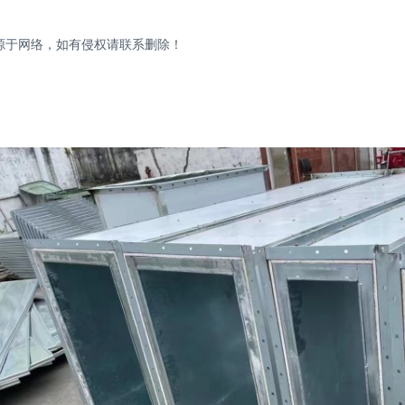
源于网络，如有侵权请联系删除！