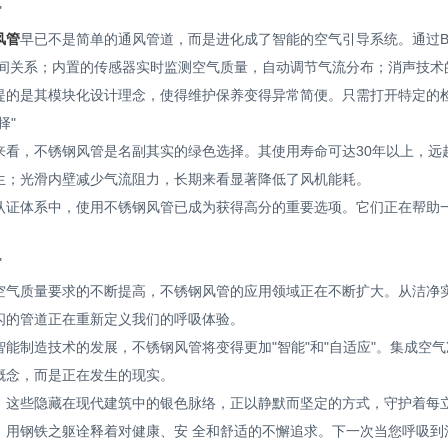
"
风管
早已不是简单的通风管道，而是进化成了智能的空气引导系统。通过B
空间关系；内置的传感器实时监测空气质量，自动调节气流分布；消声技术
提的是其模块化设计理念，使得维护保养变得异常简便。只需打开特定的
择"
看，不锈钢风管是名副其实的绿色选择。其使用寿命可达30年以上，远超普
生；光滑内壁减少气流阻力，长期来看显著降低了风机能耗。
认证体系中，使用不锈钢风管已成为获得高分的重要选项。它们正在帮助一栋
"
空气质量要求的不断提高，不锈钢风管的应用领域正在不断扩大。从洁净
闪的管道正在重新定义我们的呼吸体验。
智能制造技术的发展，不锈钢风管将变得更加"智能"和"自适应"。集成空
概念，而是正在发生的现实。
，这些隐藏在现代建筑中的银色脉络，正以静默而坚定的方式，守护着每
，用钢铁之躯诠释着对健康、安 全和舒适的不懈追求。下一次当您呼吸