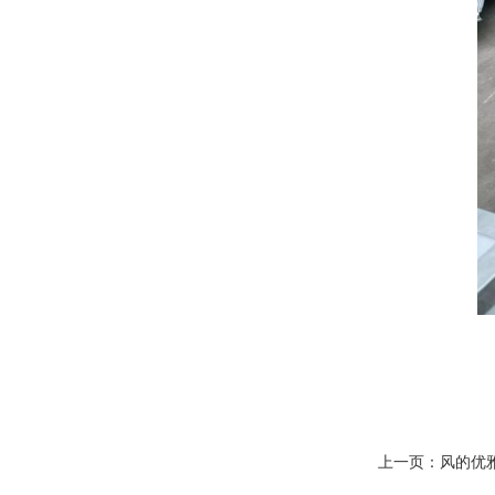
上一页：
风的优