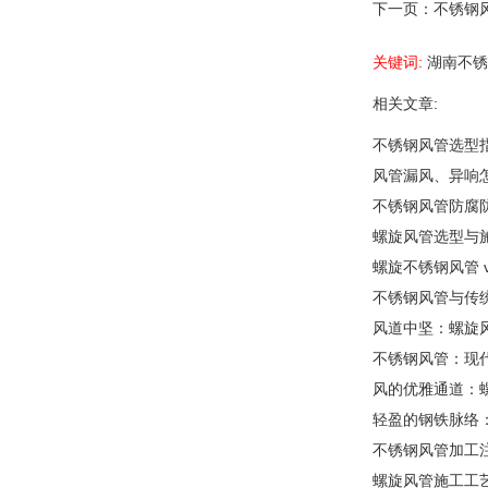
下一页：
不锈钢
关键词:
湖南不锈
相关文章:
不锈钢风管选型
风管漏风、异响
不锈钢风管防腐
螺旋风管选型与
螺旋不锈钢风管 
不锈钢风管与传
风道中坚：螺旋
不锈钢风管：现
风的优雅通道：
轻盈的钢铁脉络
不锈钢风管加工
螺旋风管施工工