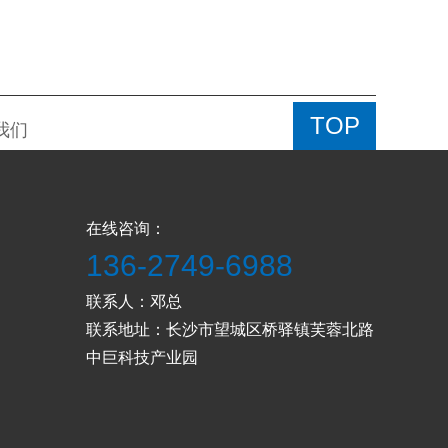
TOP
我们
在线咨询：
136-2749-6988
联系人：邓总
联系地址：长沙市望城区桥驿镇芙蓉北路
中巨科技产业园