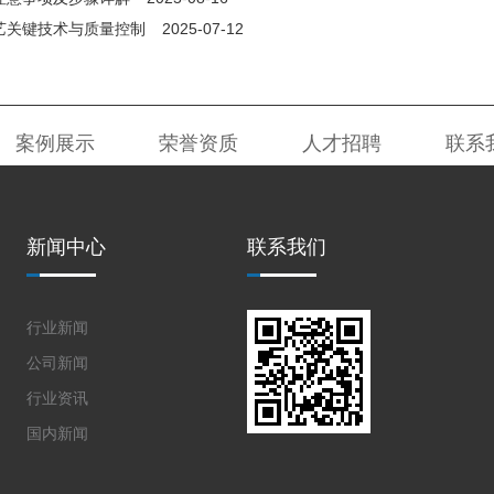
艺关键技术与质量控制
2025-07-12
案例展示
荣誉资质
人才招聘
联系
新闻中心
联系我们
行业新闻
公司新闻
行业资讯
国内新闻