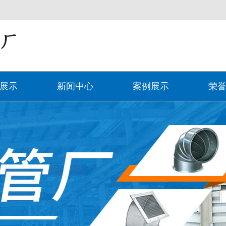
展示
新闻中心
案例展示
荣