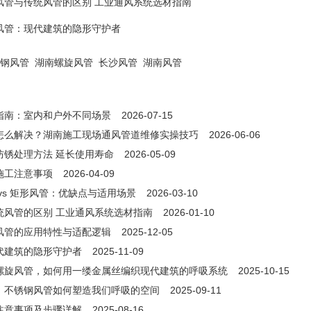
风管与传统风管的区别 工业通风系统选材指南
风管：现代建筑的隐形守护者
钢风管
湖南螺旋风管
长沙风管
湖南风管
指南：室内和户外不同场景
2026-07-15
怎么解决？湖南施工现场通风管道维修实操技巧
2026-06-06
防锈处理方法 延长使用寿命
2026-05-09
施工注意事项
2026-04-09
vs 矩形风管：优缺点与适用场景
2026-03-10
统风管的区别 工业通风系统选材指南
2026-01-10
风管的应用特性与适配逻辑
2025-12-05
代建筑的隐形守护者
2025-11-09
螺旋风管，如何用一缕金属丝编织现代建筑的呼吸系统
2025-10-15
：不锈钢风管如何塑造我们呼吸的空间
2025-09-11
注意事项及步骤详解
2025-08-16