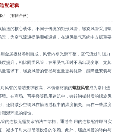
适配逻辑
勋暖通设备厂（有限合伙）
气输送的核心载体。不同于传统的矩形风管，螺旋风管采用螺
场景，为空气流通提供顺畅通道，在通风换气系统中占据重要
采用金属板材卷制而成，风管内壁光滑平整，空气流过时阻力
强度提升，相比同类风管，在承受气压时不易出现变形，尤其
风量需求下，螺旋风管的管径与重量更具优势，能降低安装与
统对风管的清洁要求较高，不锈钢材质的
螺旋风管
成为常用选
环境。在商场、写字楼等民用建筑中，镀锌钢板材质的螺旋风
用，还能减少空调风在输送过程中的温度损失。而在一些湿度
对潮湿环境的侵蚀。
风管的连接无需复杂的法兰结构，通过专 用的连接配件即可实
度，减少了对大型吊装设备的依赖。此外，螺旋风管的转向与