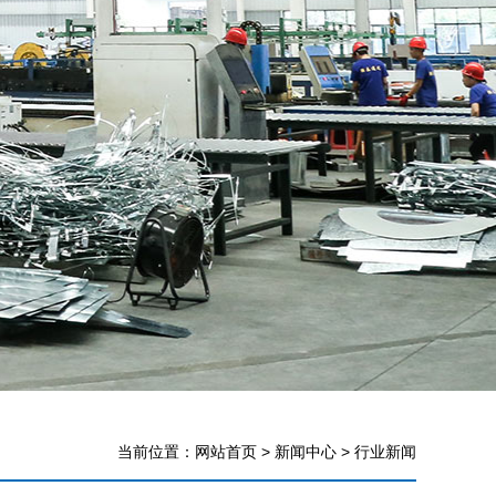
当前位置：
网站首页
>
新闻中心
>
行业新闻