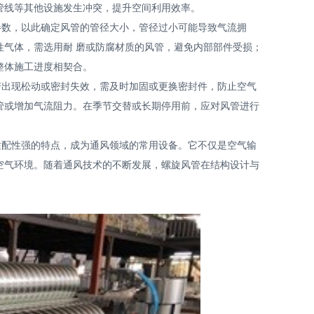
管线等其他设施发生冲突，提升空间利用效率。
参数，以此确定风管的管径大小，管径过小可能导致气流拥
性气体，需选用耐 磨或防腐材质的风管，避免内部部件受损；
整体施工进度相契合。
若出现松动或密封失效，需及时加固或更换密封件，防止空气
管或增加气流阻力。在季节交替或长期停用前，应对风管进行
适配性强的特点，成为通风领域的常用设备。它不仅是空气输
空气环境。随着通风技术的不断发展，螺旋风管在结构设计与