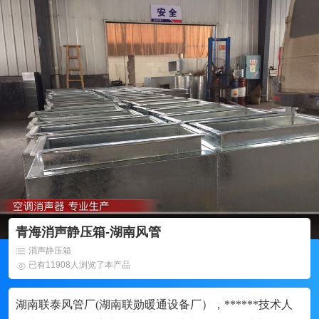
青海消声静压箱-湖南风管
消声静压箱
已有11908人浏览了本产品
湖南联泰风管厂(湖南联勋暖通设备厂），******技术人